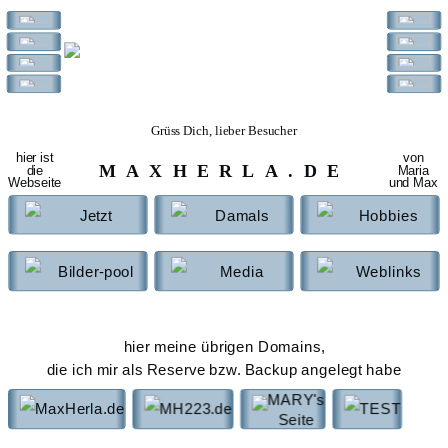
Grüss Dich, lieber Besucher
hier ist
von
MAXHERLA.DE
die
Maria
Webseite
und Max
Jetzt
Damals
Hobbies
Bilder-pool
Media
Weblinks
hier meine übrigen Domains,
die ich mir als Reserve bzw. Backup angelegt habe
MARY's
MaxHerla.de
MH223.de
TEST
Seite