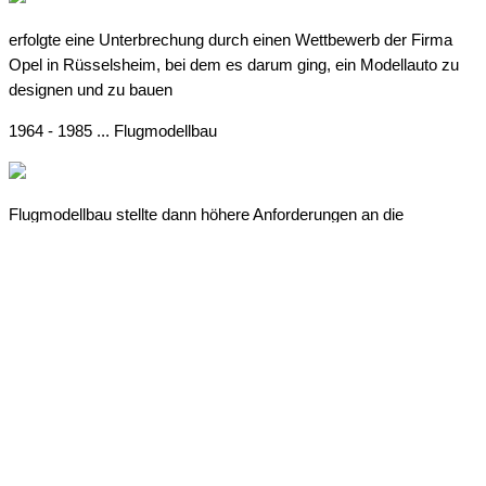
erfolgte eine Unterbrechung durch einen Wettbewerb der Firma
Opel in Rüsselsheim, bei dem es darum ging, ein Modellauto zu
designen und zu bauen
1964 - 1985 ... Flugmodellbau
Flugmodellbau stellte dann höhere Anforderungen an die
Funktionalität der Produkte, immerhin mussten sie fliegen, ohne
herunter­zu­fallen ...
1977 - 1985 ... Hubschraubermodellbau
Hubschraubermodelle sind das Nonplusultra der Modellfliegerei.
Der Reiz liegt in der Kombination aus Modellbau, Technik und
notwendigem fliegerischen Können.
1970 - jetzt ... Fotografieren